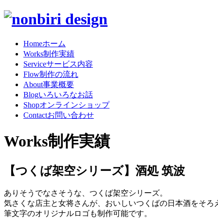
Home
ホーム
Works
制作実績
Service
サービス内容
Flow
制作の流れ
About
事業概要
Blog
いろいろなお話
Shop
オンラインショップ
Contact
お問い合わせ
Works
制作実績
【つくば架空シリーズ】酒処 筑波
ありそうでなさそうな、つくば架空シリーズ。
気さくな店主と女将さんが、おいしいつくばの日本酒をそろ
筆文字のオリジナルロゴも制作可能です。