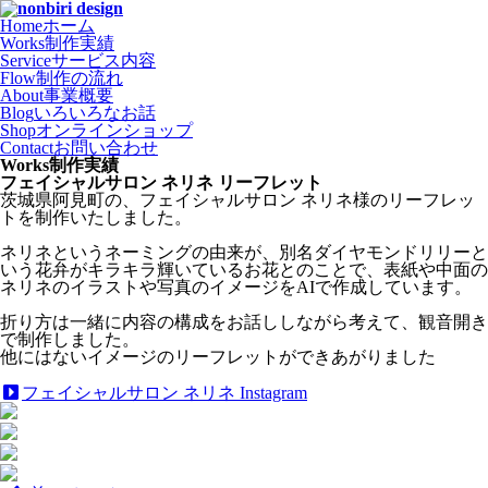
Home
ホーム
Works
制作実績
Service
サービス内容
Flow
制作の流れ
About
事業概要
Blog
いろいろなお話
Shop
オンラインショップ
Contact
お問い合わせ
Works
制作実績
フェイシャルサロン ネリネ リーフレット
茨城県阿見町の、フェイシャルサロン ネリネ様のリーフレッ
トを制作いたしました。
ネリネというネーミングの由来が、別名ダイヤモンドリリーと
いう花弁がキラキラ輝いているお花とのことで、表紙や中面の
ネリネのイラストや写真のイメージをAIで作成しています。
折り方は一緒に内容の構成をお話ししながら考えて、観音開き
で制作しました。
他にはないイメージのリーフレットができあがりました
フェイシャルサロン ネリネ Instagram