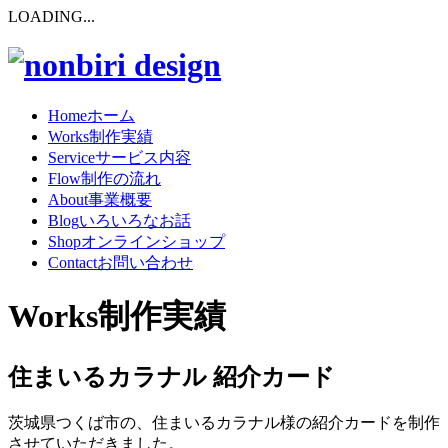
LOADING...
Home
ホーム
Works
制作実績
Service
サービス内容
Flow
制作の流れ
About
事業概要
Blog
いろいろなお話
Shop
オンラインショップ
Contact
お問い合わせ
Works
制作実績
住まいるカラナル 紹介カード
茨城県つくば市の、住まいるカラナル様の紹介カードを制作
させていただきました。