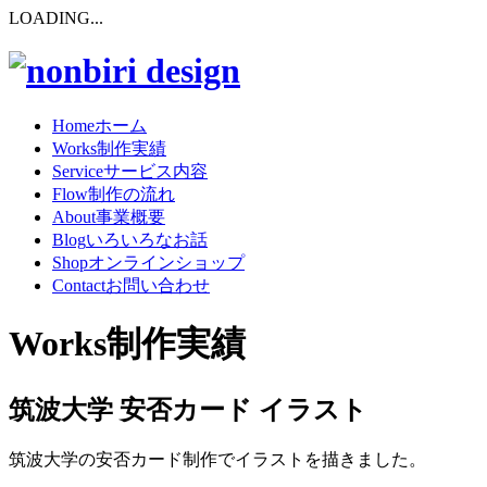
LOADING...
Home
ホーム
Works
制作実績
Service
サービス内容
Flow
制作の流れ
About
事業概要
Blog
いろいろなお話
Shop
オンラインショップ
Contact
お問い合わせ
Works
制作実績
筑波大学 安否カード イラスト
筑波大学の安否カード制作でイラストを描きました。