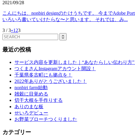
2021/09/28
こんにちは、nonbiri designのたけうちです。 今までA
いろいろ書いていけたらな〜と思います。 それでは、み...
3 / 3
«
1
2
3
最近の投稿
サービス内容を更新しました｜“あなたらしい伝わり方
つくまさんInstagramアカウント開設！
千葉県多古町にも拠点を！
2022年ありがとうございました！
nonbiri farm始動
雑穀に目覚める
切干大根を手作りする
ありのまな板
せいろデビュー
お野菜ブローチつくりました
カテゴリー