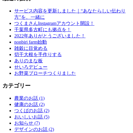
サービス内容を更新しました｜“あなたらしい伝わり
方”を、一緒に
つくまさんInstagramアカウント開設！
千葉県多古町にも拠点を！
2022年ありがとうございました！
nonbiri farm始動
雑穀に目覚める
切干大根を手作りする
ありのまな板
せいろデビュー
お野菜ブローチつくりました
カテゴリー
農業のお話
(1)
健康のお話
(2)
つくばのお話
(2)
おいしいお話
(5)
お知らせ
(7)
デザインのお話
(2)