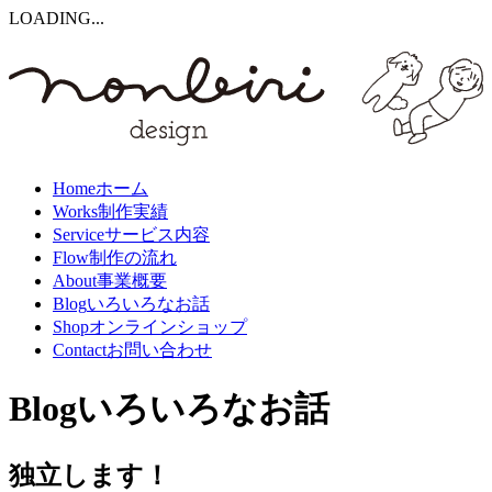
LOADING...
Home
ホーム
Works
制作実績
Service
サービス内容
Flow
制作の流れ
About
事業概要
Blog
いろいろなお話
Shop
オンラインショップ
Contact
お問い合わせ
Blog
いろいろなお話
独立します！